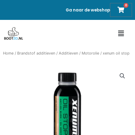
Ga
0
Cart
Ga naar de webshop
naar
de
inhoud
Main
Men
Home
/
Brandstof additieven
/
Additieven
/
Motorolie
/ xenum oil stop