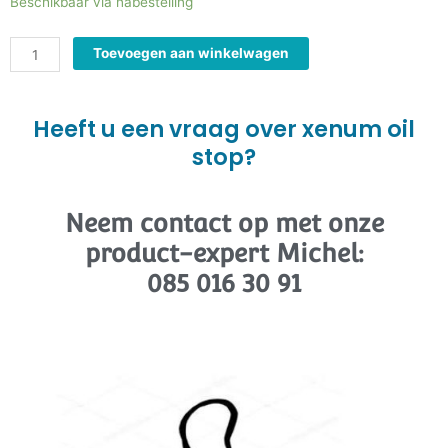
xenum
Beschikbaar via nabestelling
oil
stop
Toevoegen aan winkelwagen
hoeveelheid
Heeft u een vraag over xenum oil
stop?
Neem contact op met onze
product-expert Michel:
085 016 30 91