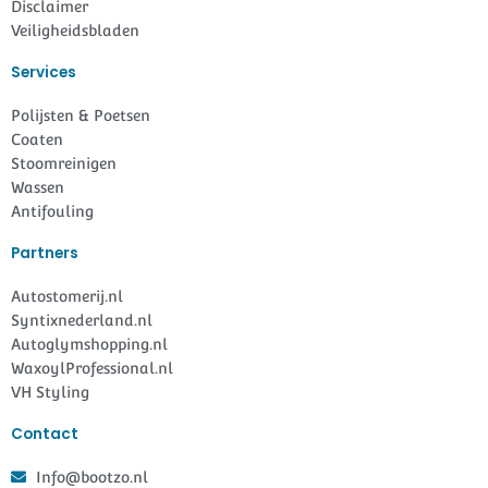
Disclaimer
Veiligheidsbladen
Services
Polijsten & Poetsen
Coaten
Stoomreinigen
Wassen
Antifouling
Partners
Autostomerij.nl
Syntixnederland.nl
Autoglymshopping.nl
WaxoylProfessional.nl
VH Styling
Contact
Info@bootzo.nl