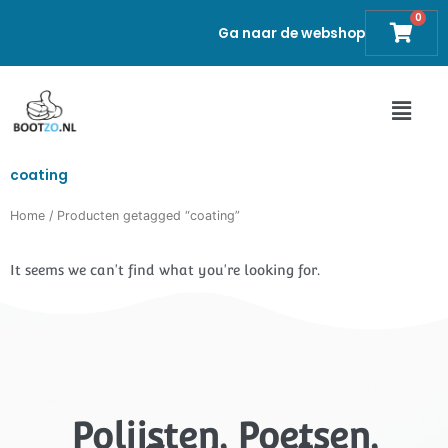
Ga
0
Cart
Ga naar de webshop
naar
de
inhoud
Main
Men
coating
Home
/ Producten getagged “coating”
It seems we can't find what you're looking for.
Polijsten, Poetsen,